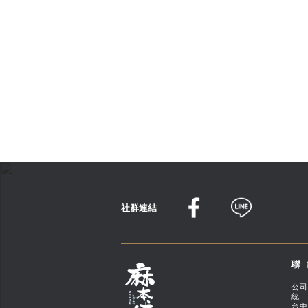
社群連結
聯
公司
統 
台中