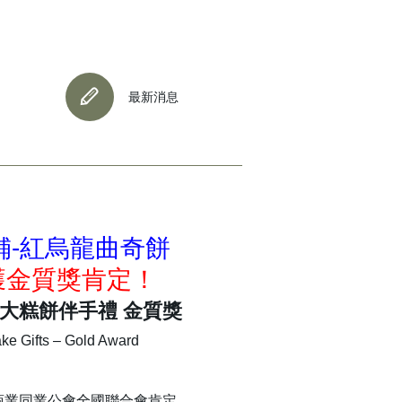
最新消息
舖-紅烏龍曲奇餅
獲金質獎肯定！
百大糕餅伴手禮 金質獎
e Gifts – Gold Award
商業同業公會全國聯合會肯定，