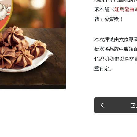
麻本舖《
紅烏龍曲
禮」金質獎！
本次評選由六位專
從眾多品牌中脫穎
也證明我們以真材
建立專屬帳號
重肯定。
只要再完成幾個步驟，即可完
回