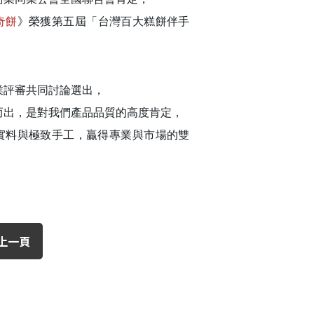
奇餅
》榮獲第五屆「台灣百大糕餅伴手
✕
業評審共同討論選出，
而出，是對我們產品品質的高度肯定，
實料與極致手工，贏得專業與市場的雙
成帳號的註冊程序，
上一頁