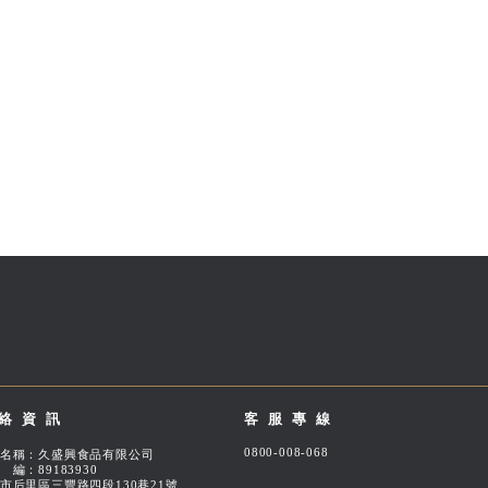
絡資訊
客服專線
0800-008-068
名稱：久盛興食品有限公司
編：89183930
市后里區三豐路四段130巷21號