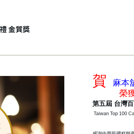
禮 金質獎
賀
麻本
榮
第五屆 台灣
Taiwan Top 100 Cak
感謝中華民國糕餅