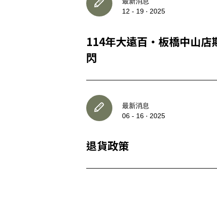
最新消息
12 - 19 ‧ 2025
登 入
忘記密碼？
114年大遠百・板橋中山店
閃
最新消息
06 - 16 ‧ 2025
退貨政策