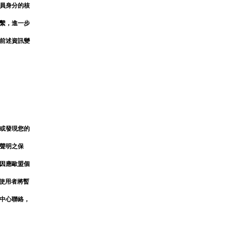
員身分的核
繫，進一步
前述資訊變
或發現您的
聲明之保
因應歐盟個
盟國家使用者將暫
中心聯絡，