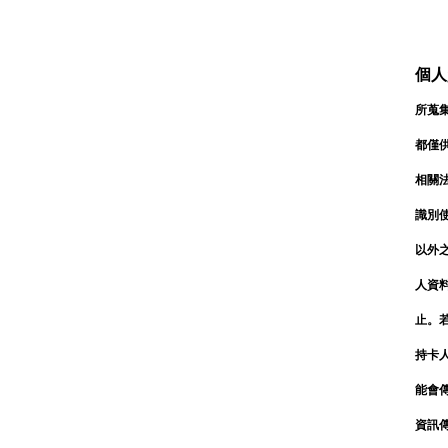
個人
所蒐
都僅
相關
識別
以外
人資
會員登入
止。
持卡
能會
資訊