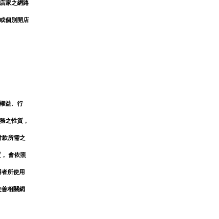
店家之網路
或個別開店
權益、行
務之性質，
付款所需之
， 會依照
用者所使用
改善相關網