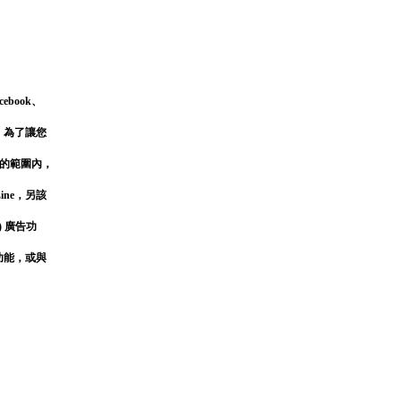
book、
，為了讓您
的範圍內，
ine，另該
) 廣告功
功能，或與