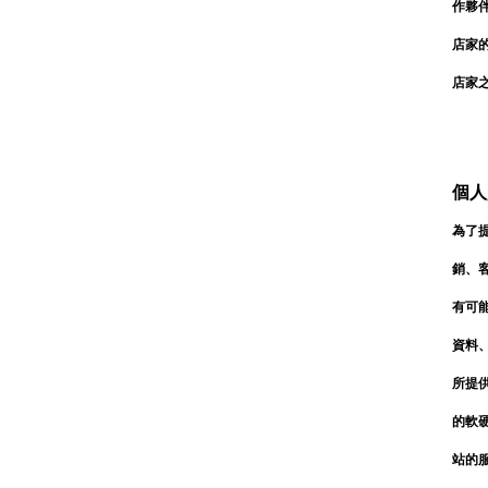
作夥
店家
店家
個人
為了
銷、
有可
資料
所提
的軟
站的