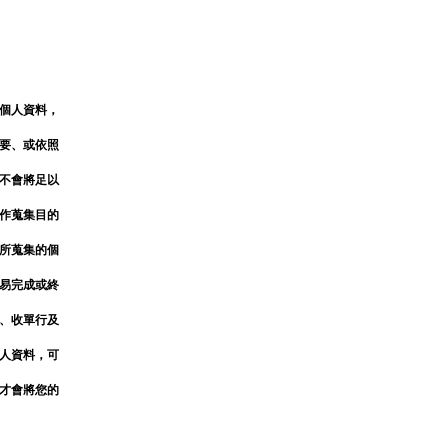
個人資料，
要、或依照
不會將足以
作蒐集目的
✕
所蒐集的個
易完成或終
、收單行及
人資料，可
成帳號的註冊程序，
才會將您的