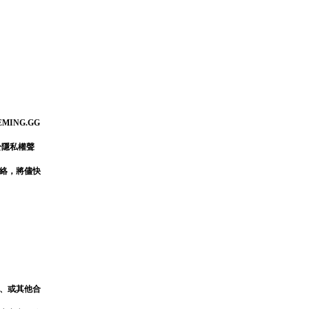
ING.GG
於隱私權聲
絡，將儘快
、或其他合