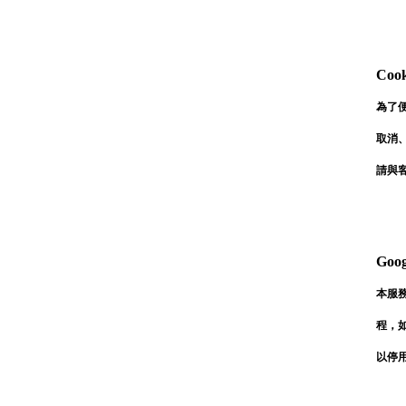
Coo
為了
取消
請與
Goo
本服務
程，如
以停