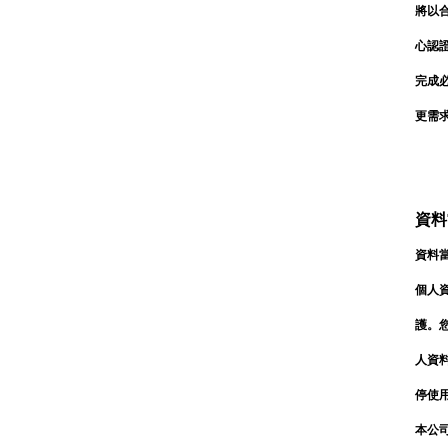
將以
心認
完成
更需
資料
資料
個人
護。
人資料保
停使
本公