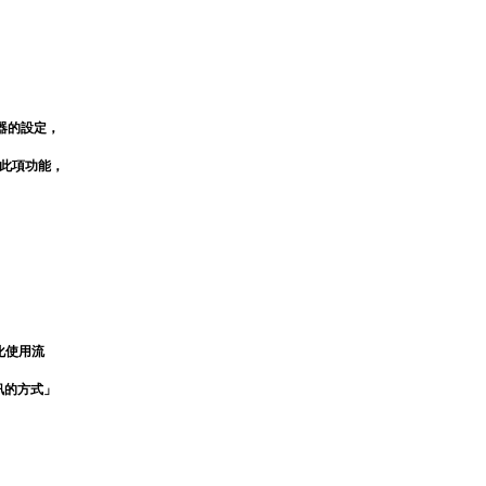
器的設定，
此項功能，
優化使用流
訊的方式
」