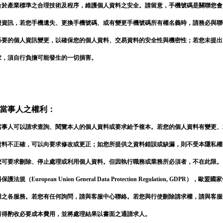
合於產業標準之合理技術及程序，維護個人資料之安全。請留意，手機號碼是關聯您會
證資訊，若您手機遺失、更換手機號碼、或有變更手機號碼所有權名義時，請務必與聯
必要的個人資訊變更，以確保您的個人資料、交易資料的安全性與機密性；若您未提出
求，須自行負擔可能發生的一切損害。
當事人之權利：
當事人可以請求查詢、閱覽本人的個人資料或要求給予複本。若您的個人資料有變更、
資料不正確，可以向要求修改或更正；如您所提供之資料錯誤或缺漏，則不受本隱私權
您可要求刪除、停止處理或利用個人資料。但因執行職務或業務所必須者，不在此限。
護法規（European Union General Data Protection Regulation, GDPR），歐
用之各服務。若您有任何詢問，請與客服中心聯絡。若您與行使刪除請求權，請與客服
司得酌收必要成本費用，並將處理結果以書面之通請求人。