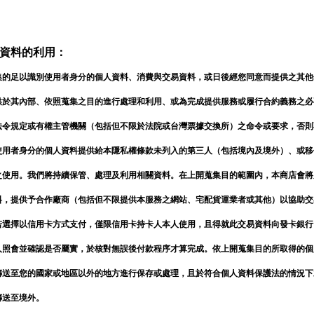
資料的利用：
集的足以識別使用者身分的個人資料、消費與交易資料，或日後經您同意而提供之其他
供於其內部、依照蒐集之目的進行處理和利用、或為完成提供服務或履行合約義務之必
法令規定或有權主管機關（包括但不限於法院或台灣票據交換所）之命令或要求，否則
使用者身分的個人資料提供給本隱私權條款未列入的第三人（包括境內及境外）、或移
之使用。我們將持續保管、處理及利用相關資料。在上開蒐集目的範圍內，本商店會將
料，提供予合作廠商（包括但不限提供本服務之網站、宅配貨運業者或其他）以協助交
建立專屬帳號
若選擇以信用卡方式支付，僅限信用卡持卡人本人使用，且得就此交易資料向發卡銀行
人照會並確認是否屬實，於核對無誤後付款程序才算完成。依上開蒐集目的所取得的個
只要再完成幾個步驟，即可完
傳送至您的國家或地區以外的地方進行保存或處理，且於符合個人資料保護法的情況下
傳送至境外。