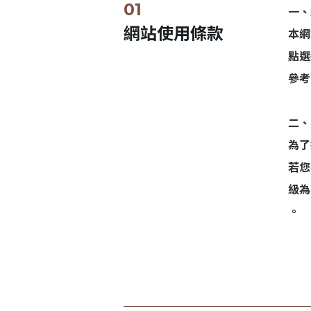
一、
網站使用條款
本網
點選
參考
二、
為了
若您
級為
。