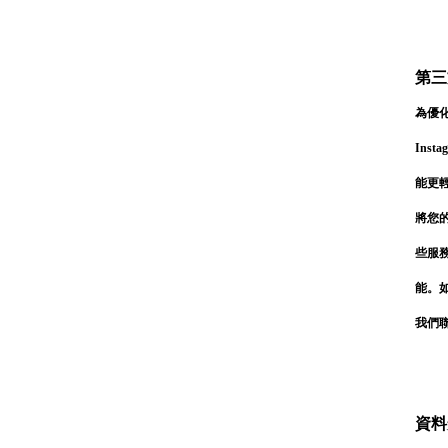
第三
為優化
登 入
Ins
忘記密碼？
能更
將您的
些服務
能。如
我們
資料