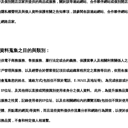
伴及個別開店店家所提供的商品或服務，關於該等連結網站、合作夥伴網站或個別開店
的隱私權聲明及與個人資料保護有關之告知事項，請參閱各該連結網站、合作夥伴網站
之網路店家。
資料蒐集之目的與類別：
提供電子商務服務、售後服務、履行法定或合約義務、保護當事人及相關利害關係人之
客戶管理與服務、以及經營合於營業登記項目或組織章程所定之業務等目的，依照各服
能會蒐集您的姓名、連絡方式(包括但不限於電話、E-MAIL及地址等)、為完成收款或
、IP位址、及其他得以直接或間接識別使用者身分之個人資料。 此外，為提升服務品質
供服務之性質，記錄使用者的IP位址、以及在相關網站內的瀏覽活動(包括但不限於使
硬體、所點選的網頁)等資料，而且這些資料僅供作流量分析和網路行為調查，以便於
服務品質，不會和特定個人相連繫。