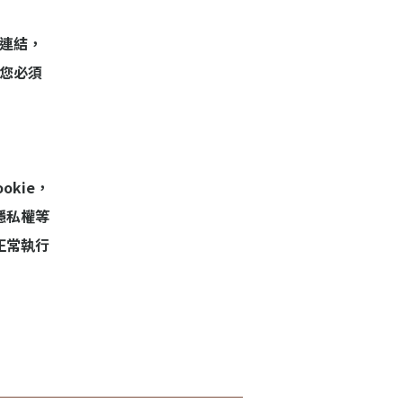
連結，
您必須
kie，
隱私權等
正常執行