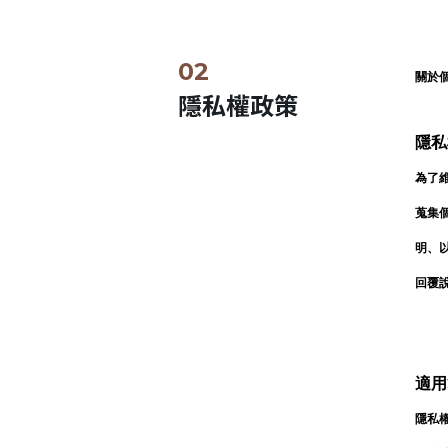
關於
隱私權政策
隱私
為了維
蒐集
明、
回覆
適用
隱私