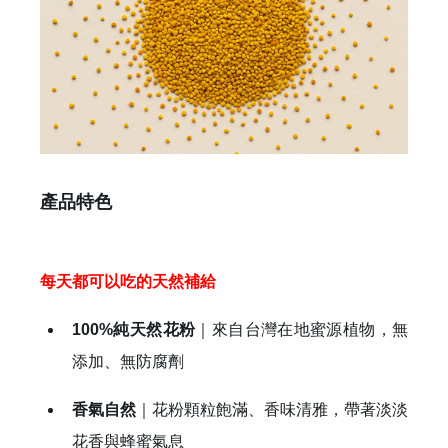
產品特色
每天都可以吃的天然補給
100%純天然花粉
｜來自台灣在地蜜源植物，無
添加、無防腐劑
✕
香氣自然
｜花粉顆粒飽滿、香味清雅，帶著淡淡
會員登入
花香與蜂蜜氣息