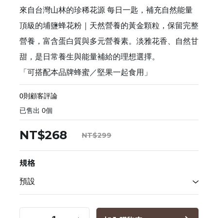
來自台灣山林的珍稀花源 每日一匙，補充自然能量
頂級的埔鹽蜂花粉｜天然營養的黃金顆粒，保留完整
營養，富含蛋白質與多元營養素。淡雅花香、自然甘
甜，是日常養生與能量補給的理想選擇。
「可搭配本品牌蜂蜜／堅果一起食用」
0則顧客評論
已售出
0
個
NT$268
NT$299
規格