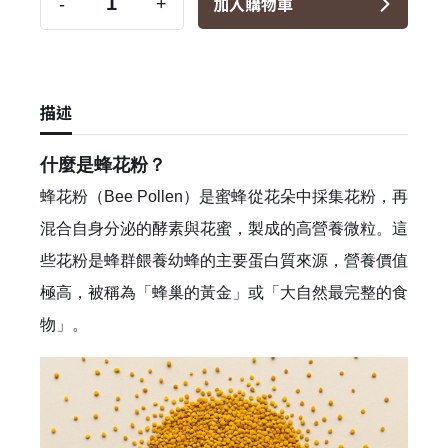
加入購物車
-
+
描述
什麼是蜂花粉？
蜂花粉（Bee Pollen）是蜜蜂從花朵中採集花粉，再
混合自身分泌的酵素與花蜜，製成的高營養微粒。這
些花粉是蜂群餵養幼蜂的主要蛋白質來源，營養價值
極高，被稱為「蜂巢的黃金」或「大自然最完整的食
物」。