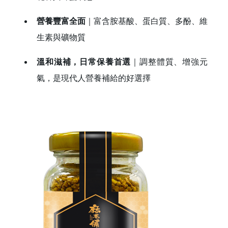
營養豐富全面
｜富含胺基酸、蛋白質、多酚、維
生素與礦物質
溫和滋補，日常保養首選
｜調整體質、增強元
氣，是現代人營養補給的好選擇
登 入
忘記密碼？
建立專屬帳號
只要再完成幾個步驟，即可完成帳號的註冊程序，
我 要 註 冊