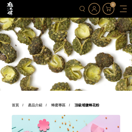
0
首頁
產品介紹
蜂蜜專區
頂級埔鹽蜂花粉