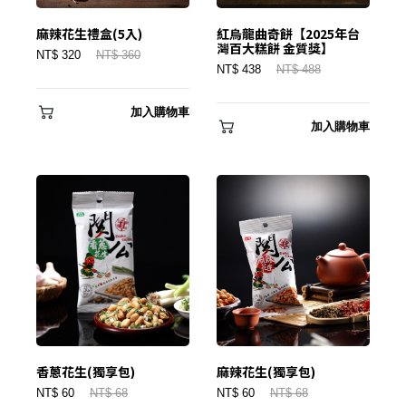
麻辣花生禮盒(5入)
紅烏龍曲奇餅【2025年台
灣百大糕餅 金質獎】
NT$ 320
NT$ 360
NT$ 438
NT$ 488
加入購物車
登 入
加入購物車
忘記密碼？
建立專屬帳號
只要再完成幾個步驟，即可完成帳號的註冊程序，
我 要 註 冊
香蔥花生(獨享包)
麻辣花生(獨享包)
NT$ 60
NT$ 68
NT$ 60
NT$ 68