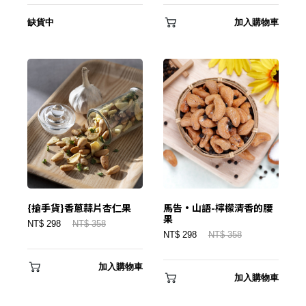
缺貨中
加入購物車
{搶手貨}香蔥蒜片杏仁果
馬告·山語-檸檬清香的腰
果
NT$ 298
NT$ 358
NT$ 298
NT$ 358
加入購物車
加入購物車