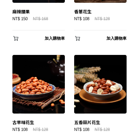
麻辣腰果
香蔥花生
NT$ 150
NT$ 168
NT$ 108
NT$ 128
加入購物車
加入購物車
登 入
忘記密碼？
建立專屬帳號
只要再完成幾個步驟，即可完成帳號的註冊程序，
我 要 註 冊
古早味花生
五香蒜片花生
NT$ 108
NT$ 128
NT$ 108
NT$ 128