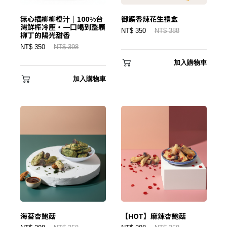
無心插柳柳橙汁｜100%台
御饌香辣花生禮盒
灣鮮榨冷壓・一口喝到整顆
NT$ 350
NT$ 388
柳丁的陽光甜香
NT$ 350
NT$ 398
加入購物車
登 入
加入購物車
忘記密碼？
建立專屬帳號
只要再完成幾個步驟，即可完成帳號的註冊程序，
我 要 註 冊
海苔杏鮑菇
【HOT】麻辣杏鮑菇